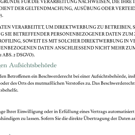
ÜNDE FÜR DIE VERARBEITUNG NACHWEISEN, DIE IHRE I
 DIENT DER GELTENDMACHUNG, AUSÜBUNG ODER VERTE
).
N VERARBEITET, UM DIREKTWERBUNG ZU BETREIBEN, SO
NG SIE BETREFFENDER PERSONENBEZOGENER DATEN ZUM
PROFILING, SOWEIT ES MIT SOLCHER DIREKTWERBUNG IN 
NENBEZOGENEN DATEN ANSCHLIESSEND NICHT MEHR ZU
ABS. 2 DSGVO).
gen Aufsichts­behörde
en Betroffenen ein Beschwerderecht bei einer Aufsichtsbehörde, ins
s oder des Orts des mutmaßlichen Verstoßes zu. Das Beschwerderech
tsbehelfe.
e Ihrer Einwilligung oder in Erfüllung eines Vertrags automatisiert 
ändigen zu lassen. Sofern Sie die direkte Übertragung der Daten a
.