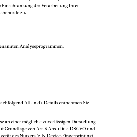
e Einschränkung der Verarbeitung Ihrer
tsbehörde zu.
 sogenannten Analyseprogrammen.
achfolgend All-Inkl). Details entnehmen Sie
sse an einer möglichst zuverlässigen Darstellung
uf Grundlage von Art. 6 Abs. 1 lit. a DSGVO und
erät des Nutzers (z. B. Device-Fingerprinting)