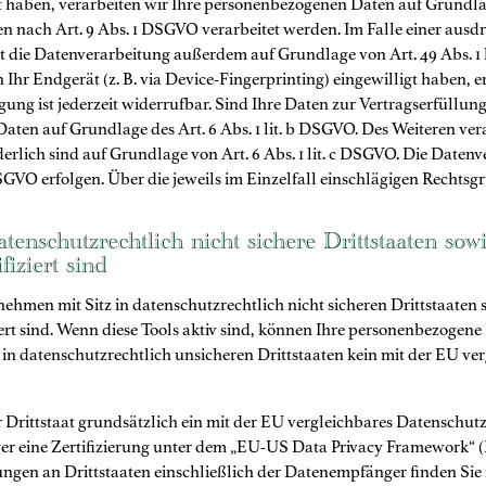
t haben, verarbeiten wir Ihre personenbezogenen Daten auf Grundlage
en nach Art. 9 Abs. 1 DSGVO verarbeitet werden. Im Falle einer aus
t die Datenverarbeitung außerdem auf Grundlage von Art. 49 Abs. 1 l
 Ihr Endgerät (z. B. via Device-Fingerprinting) eingewilligt haben, 
ung ist jederzeit widerrufbar. Sind Ihre Daten zur Vertragserfüllu
ten auf Grundlage des Art. 6 Abs. 1 lit. b DSGVO. Des Weiteren vera
derlich sind auf Grundlage von Art. 6 Abs. 1 lit. c DSGVO. Die Date
 f DSGVO erfolgen. Über die jeweils im Einzelfall einschlägigen Rech
tenschutzrechtlich nicht sichere Drittstaaten so
iziert sind
hmen mit Sitz in datenschutzrechtlich nicht sicheren Drittstaaten 
t sind. Wenn diese Tools aktiv sind, können Ihre personenbezogene 
s in datenschutzrechtlich unsicheren Drittstaaten kein mit der EU v
er Drittstaat grundsätzlich ein mit der EU vergleichbares Datenschu
er eine Zertifizierung unter dem „EU-US Data Privacy Framework“ (D
ngen an Drittstaaten einschließlich der Datenempfänger finden Sie 