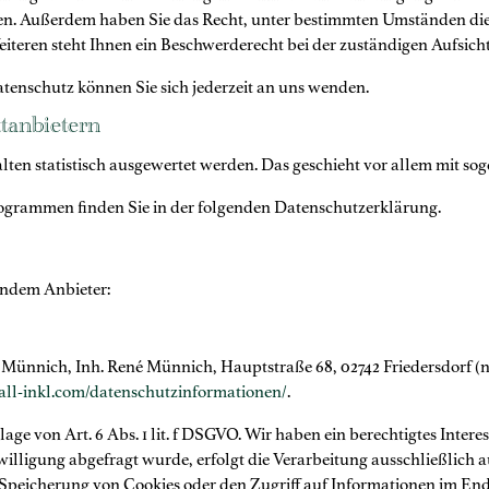
ufen. Außerdem haben Sie das Recht, unter bestimmten Umständen di
teren steht Ihnen ein Beschwerderecht bei der zuständigen Aufsich
enschutz können Sie sich jederzeit an uns wenden.
­anbietern
alten statistisch ausgewertet werden. Das geschieht vor allem mit
rogrammen finden Sie in der folgenden Datenschutzerklärung.
gendem Anbieter:
ünnich, Inh. René Münnich, Hauptstraße 68, 02742 Friedersdorf (n
/all-inkl.com/datenschutzinformationen/
.
ge von Art. 6 Abs. 1 lit. f DSGVO. Wir haben ein berechtigtes Intere
illigung abgefragt wurde, erfolgt die Verarbeitung ausschließlich a
 Speicherung von Cookies oder den Zugriff auf Informationen im Endg