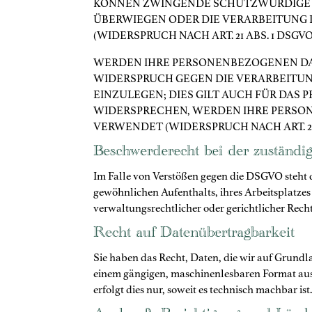
KÖNNEN ZWINGENDE SCHUTZWÜRDIGE GR
ÜBERWIEGEN ODER DIE VERARBEITUNG
(WIDERSPRUCH NACH ART. 21 ABS. 1 DSGVO
WERDEN IHRE PERSONENBEZOGENEN DATE
WIDERSPRUCH GEGEN DIE VERARBEITU
EINZULEGEN; DIES GILT AUCH FÜR DAS 
WIDERSPRECHEN, WERDEN IHRE PERSO
VERWENDET (WIDERSPRUCH NACH ART. 21 
Beschwerde­recht bei der zuständi
Im Falle von Verstößen gegen die DSGVO steht d
gewöhnlichen Aufenthalts, ihres Arbeitsplatze
verwaltungsrechtlicher oder gerichtlicher Rech
Recht auf Daten­übertrag­barkeit
Sie haben das Recht, Daten, die wir auf Grundlag
einem gängigen, maschinenlesbaren Format aush
erfolgt dies nur, soweit es technisch machbar ist