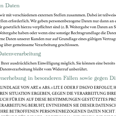
en Daten
wir mit verschiedenen externen Stellen zusammen. Dabei ist teilwei
llen erforderlich. Wir geben personenbezogene Daten nur dann an e
ir gesetzlich hierzu verpflichtet sind (z. B. Weitergabe von Daten an
er Weitergabe haben oder wenn eine sonstige Rechtsgrundlage die Dat
ne Daten unserer Kunden nur auf Grundlage eines gültigen Vertrags 
ag über gemeinsame Verarbeitung geschlossen.
Datenverarbeitung
hrer ausdrücklichen Einwilligung möglich. Sie können eine bereits e
 Datenverarbeitung bleibt vom Widerruf unberührt.
enerhebung in besonderen Fällen sowie gegen D
LAGE VON ART. 6 ABS. 1 LIT. E ODER F DSGVO ERFOLGT, 
EREN SITUATION ERGEBEN, GEGEN DIE VERARBEITUNG I
UCH FÜR EIN AUF DIESE BESTIMMUNGEN GESTÜTZTES PROF
ERARBEITUNG BERUHT, ENTNEHMEN SIE DIESER DATENSC
IHRE BETROFFENEN PERSONENBEZOGENEN DATEN NICHT ME