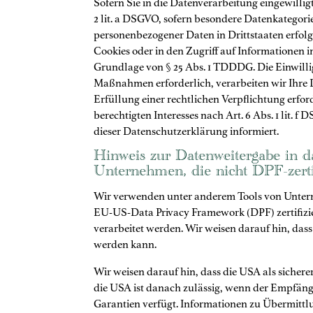
Sofern Sie in die Datenverarbeitung eingewillig
2 lit. a DSGVO, sofern besondere Datenkategori
personenbezogener Daten in Drittstaaten erfolg
Cookies oder in den Zugriff auf Informationen in
Grundlage von § 25 Abs. 1 TDDDG. Die Einwillig
Maßnahmen erforderlich, verarbeiten wir Ihre Da
Erfüllung einer rechtlichen Verpflichtung erfor
berechtigten Interesses nach Art. 6 Abs. 1 lit.
dieser Datenschutzerklärung informiert.
Hinweis zur Datenweitergabe in da
Unternehmen, die nicht DPF-zertif
Wir verwenden unter anderem Tools von Unterne
EU-US-Data Privacy Framework (DPF) zertifizier
verarbeitet werden. Wir weisen darauf hin, das
werden kann.
Wir weisen darauf hin, dass die USA als sicher
die USA ist danach zulässig, wenn der Empfäng
Garantien verfügt. Informationen zu Übermittlu